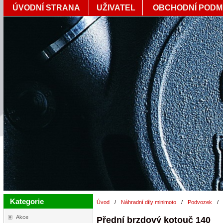
ÚVODNÍ STRANA
UŽIVATEL
OBCHODNÍ PODM
Kategorie
Úvod
/
Náhradní díly minimoto
/
Podvozek
/
Akce
Přední brzdový kotouč 140