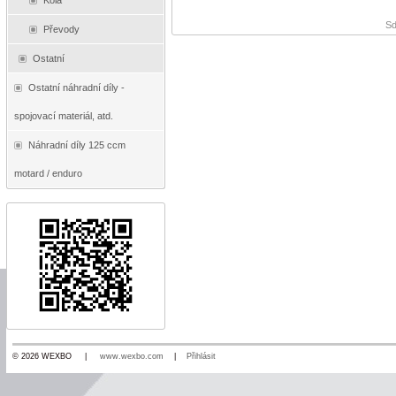
Kola
Sd
Převody
Ostatní
Ostatní náhradní díly -
spojovací materiál, atd.
Náhradní díly 125 ccm
motard / enduro
© 2026 WEXBO |
www.wexbo.com
|
Přihlásit