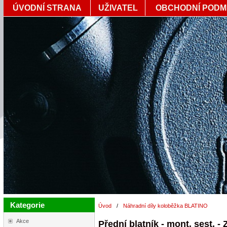
ÚVODNÍ STRANA
UŽIVATEL
OBCHODNÍ PODM
Kategorie
Úvod
/
Náhradní díly koloběžka BLATINO
Akce
Přední blatník - mont. sest. - 