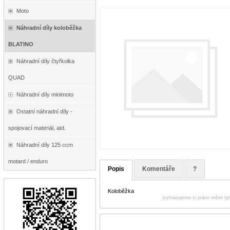
Moto
Náhradní díly koloběžka
BLATINO
Náhradní díly čtyřkolka
QUAD
Náhradní díly minimoto
Ostatní náhradní díly -
spojovací materiál, atd.
Náhradní díly 125 ccm
motard / enduro
Popis
Komentáře
?
Koloběžka
(vyhrazujeme si právo měnit ty