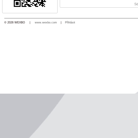
Sd
© 2026 WEXBO |
www.wexbo.com
|
Přihlásit