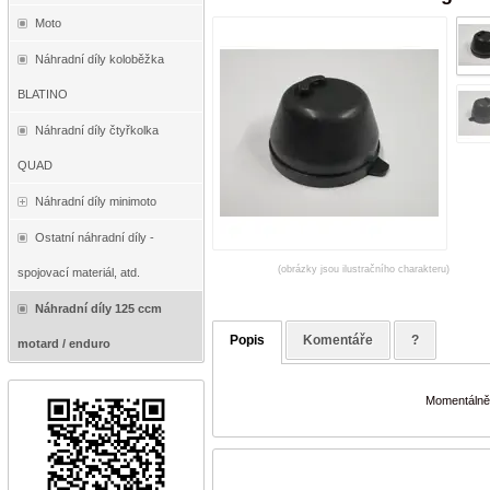
Moto
Náhradní díly koloběžka
BLATINO
Náhradní díly čtyřkolka
QUAD
Náhradní díly minimoto
Ostatní náhradní díly -
(obrázky jsou ilustračního charakteru)
spojovací materiál, atd.
Náhradní díly 125 ccm
Popis
Komentáře
?
motard / enduro
Momentálně 