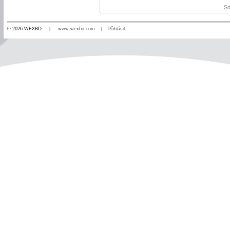
Sd
© 2026 WEXBO |
www.wexbo.com
|
Přihlásit