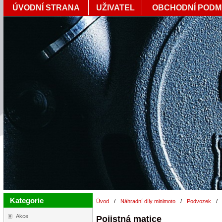
ÚVODNÍ STRANA
UŽIVATEL
OBCHODNÍ PODM
Kategorie
Úvod
/
Náhradní díly minimoto
/
Podvozek
/
Akce
Pojistná matice