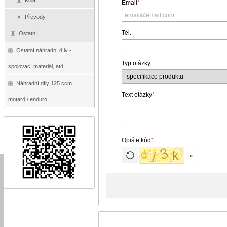
Kola
Email
*
Převody
Tel.
Ostatní
Ostatní náhradní díly -
Typ otázky
spojovací materiál, atd.
Náhradní díly 125 ccm
Text otázky
*
motard / enduro
Opište kód
*
»