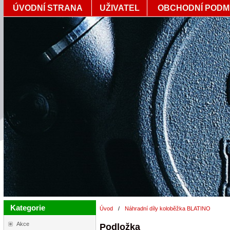
ÚVODNÍ STRANA
UŽIVATEL
OBCHODNÍ PODM
Kategorie
Úvod
/
Náhradní díly koloběžka BLATINO
Akce
Podložka