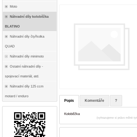
Moto
Náhradní díly koloběžka
BLATINO
Náhradní díly čtyřkolka
QUAD
Náhradní díly minimoto
Ostatní náhradní díly -
spojovací materiál, atd.
Náhradní díly 125 ccm
motard / enduro
Popis
Komentáře
?
Koloběžka
(vyhrazujeme si právo měnit ty