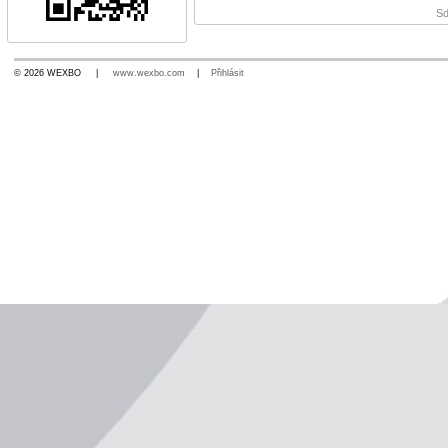
Sd
© 2026 WEXBO |
www.wexbo.com
|
Přihlásit