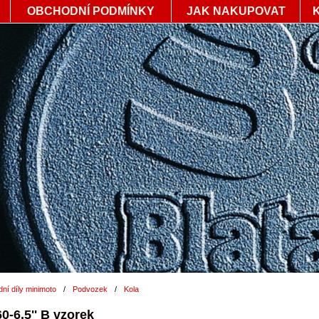
OBCHODNÍ PODMÍNKY
JAK NAKUPOVAT
ní díly minimoto
/
Podvozek
/
Kola
0-6,5'' B vzorek