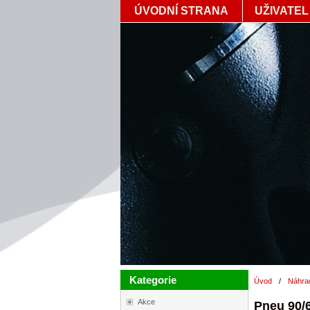
ÚVODNÍ STRANA
UŽIVATEL
Kategorie
Úvod
/
Náhrad
Akce
Pneu 90/6