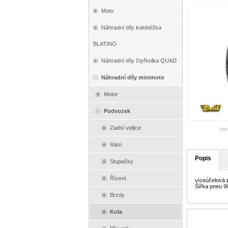
Moto
Náhradní díly koloběžka
BLATINO
Náhradní díly čtyřkolka QUAD
Náhradní díly minimoto
Motor
Podvozek
Zadní vidlice
(obr
Rám
Popis
Stupačky
Řízení
víceúčelová 
Šířka pneu 9
Brzdy
Kola