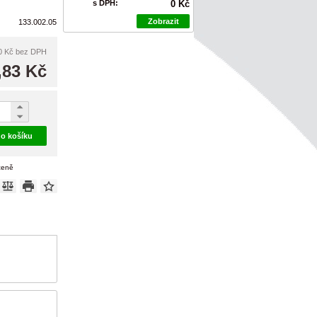
s DPH:
0 Kč
Zobrazit
133.002.05
0 Kč
bez DPH
,83 Kč
do košíku
ceně