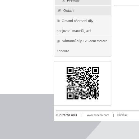
Převody
Ostatní
Ostatní náhradní díly -
spojovací materiál, atd.
Náhradní díly 125 ccm motard
/ enduro
© 2026 WEXBO |
www.wexbo.com
|
Přihlásit