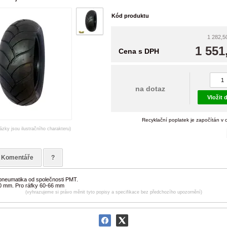
Kód produktu
1 282,5
1 551
Cena s DPH
na dotaz
Vložit 
Recyklační poplatek je započítán v 
ázky jsou ilustračního charakteru)
Komentáře
?
pneumatika od společnosti PMT.
0 mm. Pro ráfky 60-66 mm
(vyhrazujeme si právo měnit tyto popisy a specifikace bez předchozího upozornění)