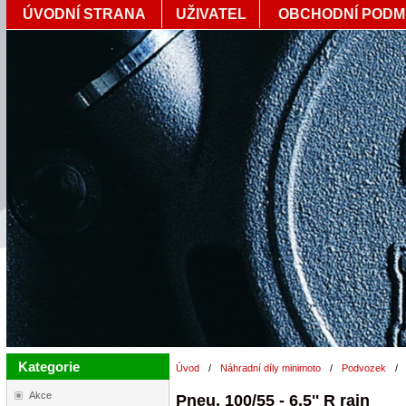
ÚVODNÍ STRANA
UŽIVATEL
OBCHODNÍ PODM
Kategorie
Úvod
/
Náhradní díly minimoto
/
Podvozek
/
Akce
Pneu. 100/55 - 6,5'' R rain