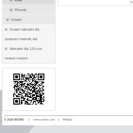
Kola
Sd
Převody
Ostatní
Ostatní náhradní díly -
spojovací materiál, atd.
Náhradní díly 125 ccm
motard / enduro
© 2026 WEXBO |
www.wexbo.com
|
Přihlásit