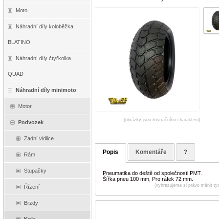
Moto
Náhradní díly koloběžka
BLATINO
Náhradní díly čtyřkolka
QUAD
Náhradní díly minimoto
Motor
(obrázky jsou ilustračního charakteru)
Podvozek
Zadní vidlice
Popis
Komentáře
?
Rám
Stupačky
Pneumatika do deště od společnosti PMT.
Šířka pneu 100 mm, Pro ráfek 72 mm.
(vyhrazujeme si právo měnit ty
Řízení
Brzdy