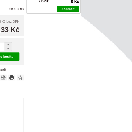
s DPH:
0 Kč
Zobrazit
330.187.00
6 Kč
bez DPH
,33 Kč
do košíku
 ceně