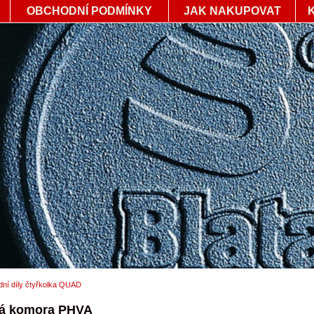
OBCHODNÍ PODMÍNKY
JAK NAKUPOVAT
ní díly čtyřkolka QUAD
vá komora PHVA