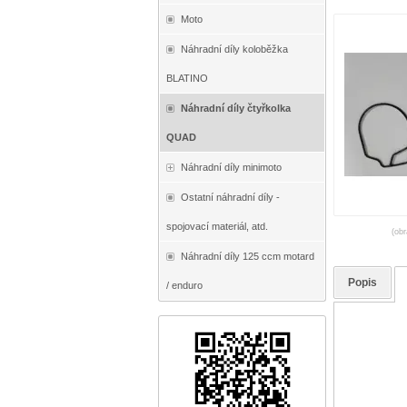
Moto
Náhradní díly koloběžka
BLATINO
Náhradní díly čtyřkolka
QUAD
Náhradní díly minimoto
Ostatní náhradní díly -
spojovací materiál, atd.
(obr
Náhradní díly 125 ccm motard
Popis
/ enduro