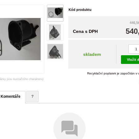
Kód produktu
446,5
540
Cena s DPH
skladem
Vložit 
Recyklační poplatek je započítán v
ázky jsou ilustračního charakteru)
Komentáře
?