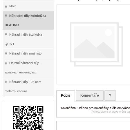
Moto
Náhradní díly koloběžka
BLATINO
Náhradní díly čtyřkolka
QUAD
Náhradní díly minimoto
Ostatní náhradní díly -
spojovací materiál, atd.
Náhradní díly 125 ccm
motard / enduro
Popis
Komentáře
?
Koloběžka. Určeno pro koloběžky s číslem válc
(vyhrazujeme si právo měnit ty