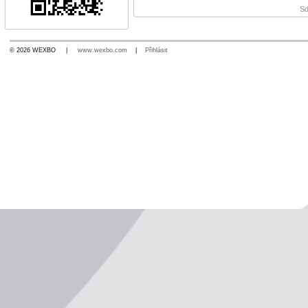
Sd
© 2026 WEXBO |
www.wexbo.com
|
Přihlásit