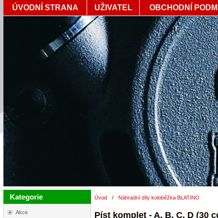
ÚVODNÍ STRANA
UŽIVATEL
OBCHODNÍ PODM
Kategorie
Úvod
/
Náhradní díly koloběžka BLATINO
Akce
Píst komplet - A, B, C, D (30 