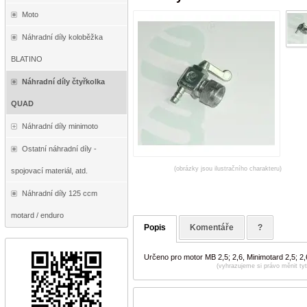
Moto
Náhradní díly koloběžka
BLATINO
Náhradní díly čtyřkolka
QUAD
Náhradní díly minimoto
Ostatní náhradní díly -
(obrázky jsou ilustračního charakteru)
spojovací materiál, atd.
Náhradní díly 125 ccm
motard / enduro
Popis
Komentáře
?
Určeno pro motor MB 2,5; 2,6, Minimotard 2,5; 2
(vyhrazujeme si právo měnit ty