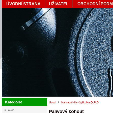
ÚVODNÍ STRANA
UŽIVATEL
OBCHODNÍ PODM
Kategorie
Úvod
/
Náhradní díly čtyřkolka QUAD
Akce
Palivový kohout