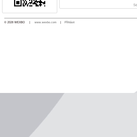
Sd
© 2026 WEXBO |
www.wexbo.com
|
Přihlásit