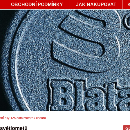
OBCHODNÍ PODMÍNKY
JAK NAKUPOVAT
ní díly 125 ccm motard / enduro
 světlometů
-2