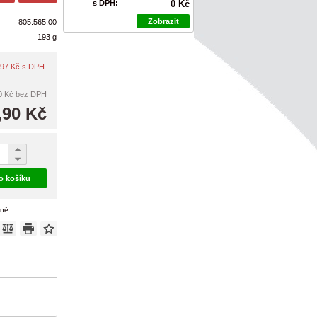
s DPH:
0 Kč
Zobrazit
805.565.00
193 g
4,97 Kč s DPH
0 Kč
bez DPH
,90 Kč
do košíku
eně