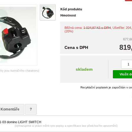
Kód produktu
Hmotnost
Běžná cena:
1 024,87 Kč s DPH
, Ušetříte: 20
(20%)
677,6
819
Cena s DPH
skladem
zky jsou ilustračního charakteru)
Vložit 
Recyklační poplatek je započítán v c
Komentáře
?
1-03 domino LIGHT SWITCH
(vyhrazujeme si právo měnit tyto popisy a specifikace bez předchozího upozornění)