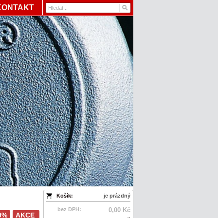
KONTAKT
Košík:
je prázdný
bez DPH:
0,00 Kč
0%
AKCE