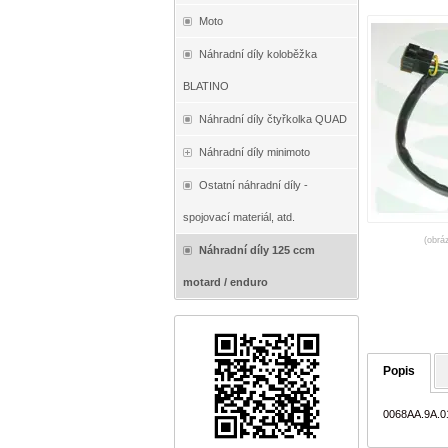
Moto
Náhradní díly koloběžka
BLATINO
Náhradní díly čtyřkolka QUAD
Náhradní díly minimoto
Ostatní náhradní díly -
spojovací materiál, atd.
(obrá
Náhradní díly 125 ccm
motard / enduro
Popis
0068AA.9A.0