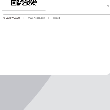
Sd
© 2026 WEXBO |
www.wexbo.com
|
Přihlásit