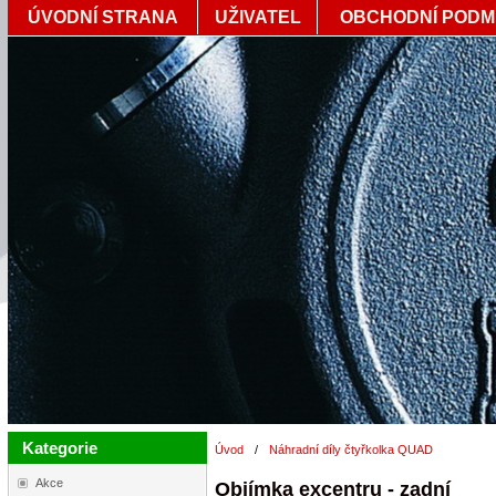
ÚVODNÍ STRANA
UŽIVATEL
OBCHODNÍ PODM
Kategorie
Úvod
/
Náhradní díly čtyřkolka QUAD
Akce
Objímka excentru - zadní