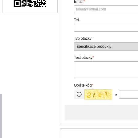
Email
*
Tel.
Typ otázky
Text otázky
*
Opište kód
*
»