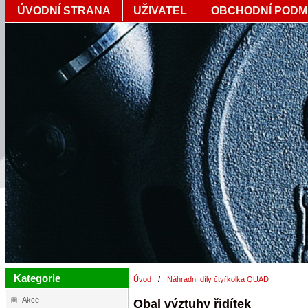
ÚVODNÍ STRANA
UŽIVATEL
OBCHODNÍ PODM
Kategorie
Úvod
/
Náhradní díly čtyřkolka QUAD
Akce
Obal výztuhy řidítek