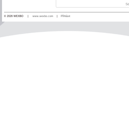
Sd
© 2026 WEXBO |
www.wexbo.com
|
Přihlásit