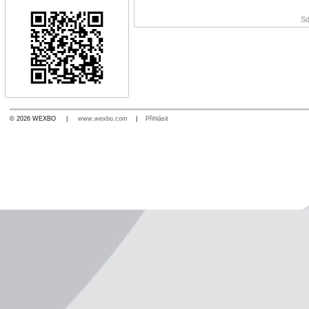
Sd
© 2026 WEXBO |
www.wexbo.com
|
Přihlásit