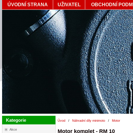
ÚVODNÍ STRANA
UŽIVATEL
OBCHODNÍ PODM
Kategorie
Úvod
/
Náhradní díly minimoto
/
Motor
Akce
Motor komplet - RM 10