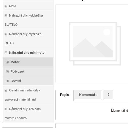
Moto
Náhradní díly koloběžka
BLATINO
Náhradní díly čtyřkolka
QUAD
Náhradní díly minimoto
Motor
Podvozek
Ostatní
Ostatní náhradní díly -
Popis
Komentáře
?
spojovací materiál, atd.
Náhradní díly 125 ccm
Momentálně 
motard / enduro