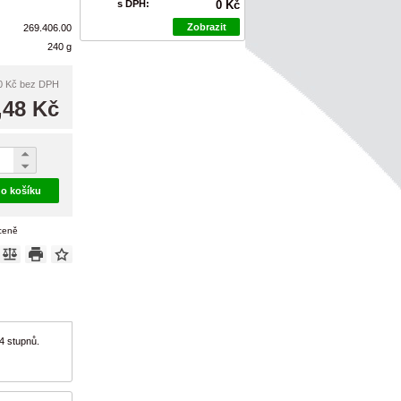
s DPH:
0 Kč
Zobrazit
269.406.00
240 g
0 Kč
bez DPH
,48 Kč
do košíku
 ceně
4 stupnů.