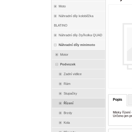
Moto
Náhradní díly koloběžka
BLATINO
Náhradní díly čtyřkolka QUAD
Náhradní díly minimoto
Motor
Podvozek
Zadní vidlice
Rám
Stupačky
Popis
Řízení
Misky řízení 
Brzdy
Určeno jen pr
Kola