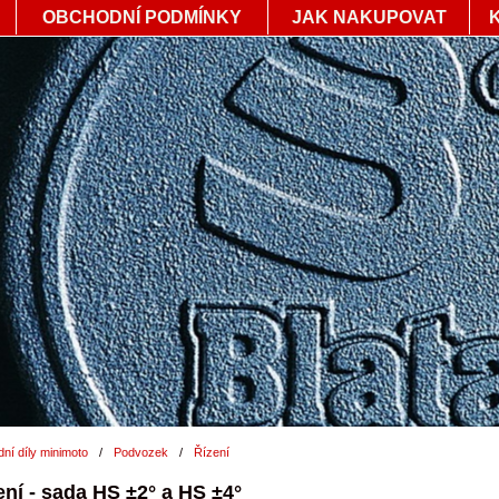
OBCHODNÍ PODMÍNKY
JAK NAKUPOVAT
ní díly minimoto
/
Podvozek
/
Řízení
ení - sada HS ±2° a HS ±4°