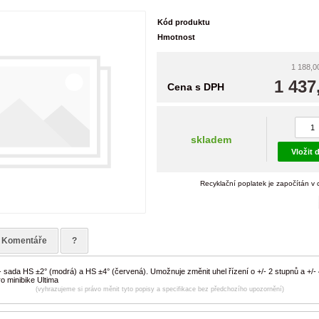
Kód produktu
Hmotnost
1 188,0
1 437
Cena s DPH
skladem
Vložit 
Recyklační poplatek je započítán v
Komentáře
?
- sada HS ±2° (modrá) a HS ±4° (červená). Umožnuje změnit uhel řízení o +/- 2 stupnů a +/- 
o minibike Ultima
(vyhrazujeme si právo měnit tyto popisy a specifikace bez předchozího upozornění)