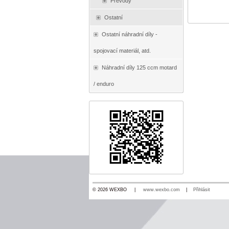
Převody
Ostatní
Ostatní náhradní díly -
spojovací materiál, atd.
Náhradní díly 125 ccm motard
/ enduro
© 2026 WEXBO |
www.wexbo.com
|
Přihlásit