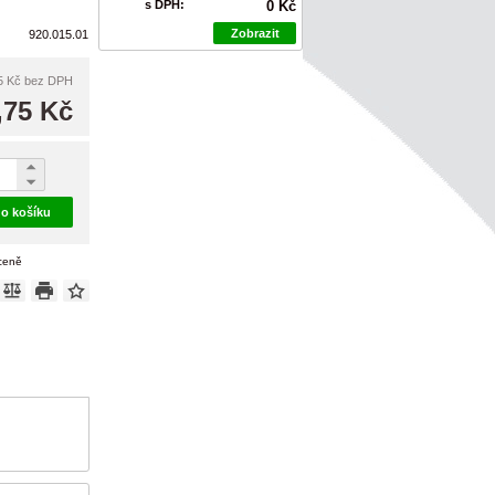
s DPH:
0 Kč
Zobrazit
920.015.01
5 Kč
bez DPH
,75 Kč
do košíku
 ceně