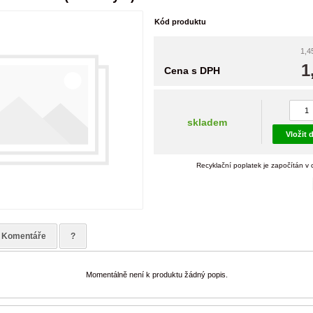
Kód produktu
1,4
1
Cena s DPH
skladem
Vložit 
Recyklační poplatek je započítán v
Komentáře
?
Momentálně není k produktu žádný popis.