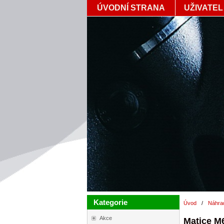
ÚVODNÍ STRANA
UŽIVATEL
Kategorie
Úvod
/
Náhrad
Akce
Matice M