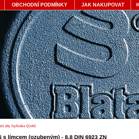
OBCHODNÍ PODMÍNKY
JAK NAKUPOVAT
ní díly čtyřkolka QUAD
6 s límcem (ozubeným) - 8.8 DIN 6923 ZN