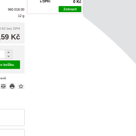
s DPH:
0 Kč
Zobrazit
960.018.00
12 g
0 Kč
bez DPH
,59 Kč
do košíku
 ceně