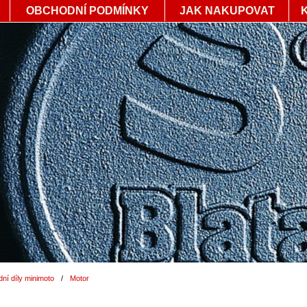
OBCHODNÍ PODMÍNKY
JAK NAKUPOVAT
ní díly minimoto
/
Motor