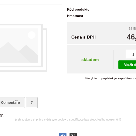
Kód produktu
Hmotnost
38,5
46
Cena s DPH
skladem
Vložit 
Recyklační poplatek je započítán v
Komentáře
?
 ZR
(vyhrazujeme si právo měnit tyto popisy a specifikace bez předchozího upozornění)