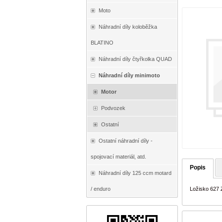
Moto
Náhradní díly koloběžka
BLATINO
Náhradní díly čtyřkolka QUAD
Náhradní díly minimoto
Motor
Podvozek
Ostatní
Ostatní náhradní díly -
spojovací materiál, atd.
Popis
Náhradní díly 125 ccm motard
/ enduro
Ložisko 627