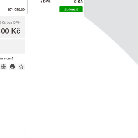
s DPH:
0 Kč
Zobrazit
974.050.00
0 Kč
bez DPH
,00 Kč
tán v ceně