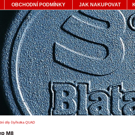
OBCHODNÍ PODMÍNKY
JAK NAKUPOVAT
ní díly čtyřkolka QUAD
ep M8