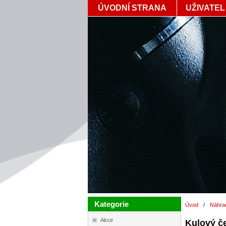
ÚVODNÍ STRANA
UŽIVATEL
Kategorie
Úvod
/
Náhrad
Akce
Kulový č