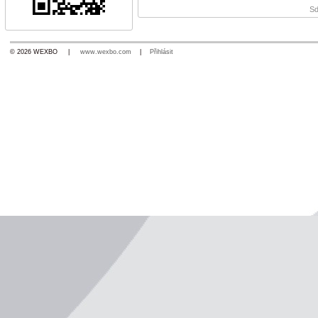
Sd
© 2026 WEXBO |
www.wexbo.com
|
Přihlásit