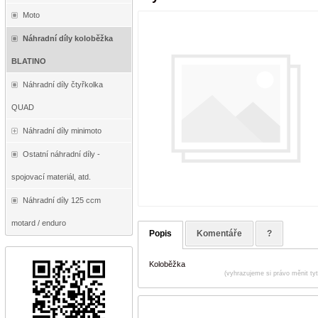
Moto
Náhradní díly koloběžka
BLATINO
Náhradní díly čtyřkolka
QUAD
Náhradní díly minimoto
Ostatní náhradní díly -
spojovací materiál, atd.
Náhradní díly 125 ccm
motard / enduro
Popis
Komentáře
?
Koloběžka
(vyhrazujeme si právo měnit ty