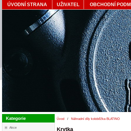
ÚVODNÍ STRANA
UŽIVATEL
OBCHODNÍ PODM
Kategorie
Úvod
/
Náhradní díly koloběžka BLATINO
Akce
Krytka