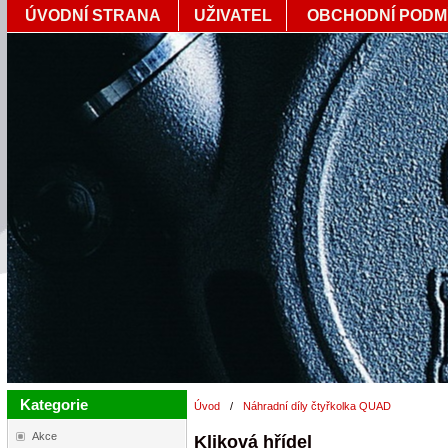
ÚVODNÍ STRANA
UŽIVATEL
OBCHODNÍ PODM
Kategorie
Úvod
/
Náhradní díly čtyřkolka QUAD
Akce
Kliková hřídel