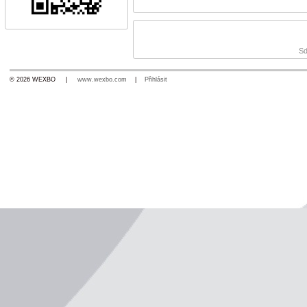
Sd
© 2026 WEXBO |
www.wexbo.com
|
Přihlásit