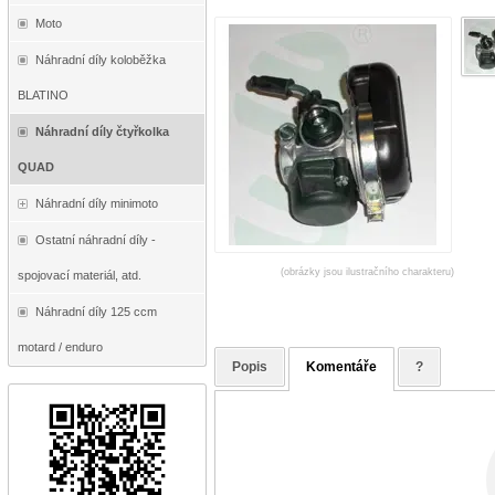
Moto
Náhradní díly koloběžka
BLATINO
Náhradní díly čtyřkolka
QUAD
Náhradní díly minimoto
Ostatní náhradní díly -
(obrázky jsou ilustračního charakteru)
spojovací materiál, atd.
Náhradní díly 125 ccm
motard / enduro
Popis
Komentáře
?