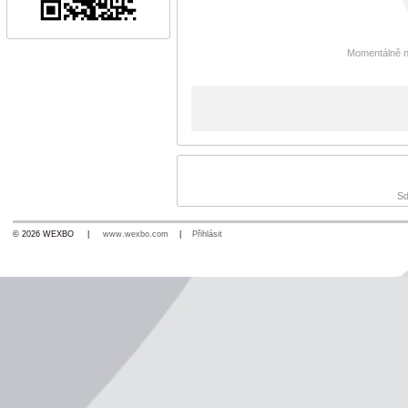
Momentálně n
Sd
© 2026 WEXBO |
www.wexbo.com
|
Přihlásit