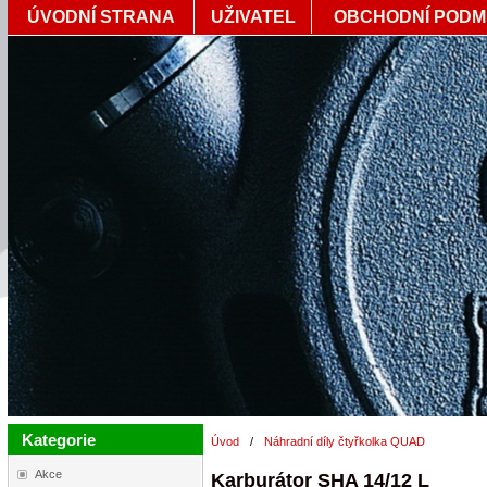
ÚVODNÍ STRANA
UŽIVATEL
OBCHODNÍ PODM
Kategorie
Úvod
/
Náhradní díly čtyřkolka QUAD
Akce
Karburátor SHA 14/12 L