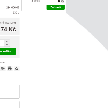
s DPH:
0 Kč
Zobrazit
214.006.03
230 g
0 Kč
bez DPH
,74 Kč
do košíku
 ceně