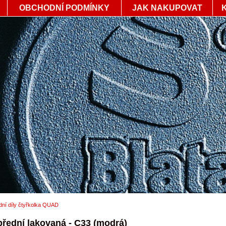
OBCHODNÍ PODMÍNKY
JAK NAKUPOVAT
ní díly čtyřkolka QUAD
přední lakovaná - C33 (modrá)