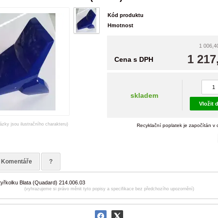
Kód produktu
Hmotnost
1 006,4
1 217
Cena s DPH
skladem
Vložit 
ázky jsou ilustračního charakteru)
Recyklační poplatek je započítán v
Komentáře
?
tyřkolku Blata (Quadard) 214.006.03
(vyhrazujeme si právo měnit tyto popisy a specifikace bez předchozího upozornění)