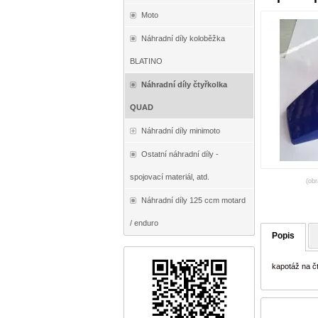
Moto
Náhradní díly koloběžka
BLATINO
Náhradní díly čtyřkolka
QUAD
Náhradní díly minimoto
Ostatní náhradní díly -
spojovací materiál, atd.
(obr
Náhradní díly 125 ccm motard
/ enduro
Popis
kapotáž na č