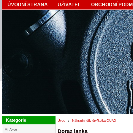
ÚVODNÍ STRANA
UŽIVATEL
OBCHODNÍ PODM
Kategorie
Úvod
/
Náhradní díly čtyřkolka QUAD
Akce
Doraz lanka