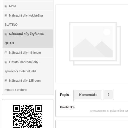
Moto
Náhradní díly koloběžka
BLATINO
Náhradní díly čtyřkolka
QUAD
Náhradní díly minimoto
Ostatní náhradní díly -
spojovací materiál, atd.
Náhradní díly 125 ccm
motard / enduro
Popis
Komentáře
?
Koloběžka
(vyhrazujeme si právo měnit ty