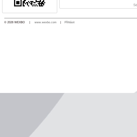
Sd
© 2026 WEXBO |
www.wexbo.com
|
Přihlásit