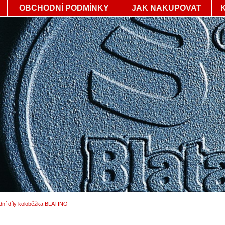
OBCHODNÍ PODMÍNKY
JAK NAKUPOVAT
dní díly koloběžka BLATINO