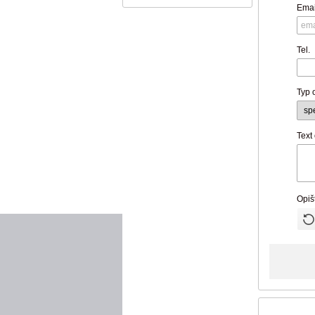
Emai
Tel.
Typ 
Text
Opiš