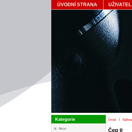
ÚVODNÍ STRANA
UŽIVATEL
Kategorie
Úvod
/
Náhra
Akce
Čep II