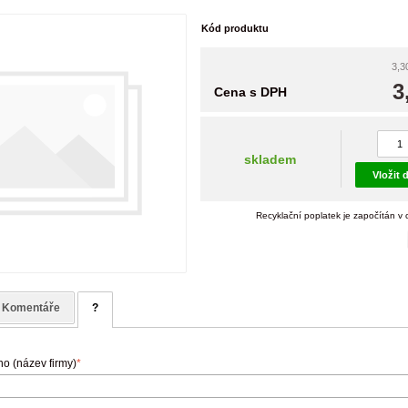
Kód produktu
3,3
3
Cena s DPH
skladem
Vložit 
Recyklační poplatek je započítán v
Komentáře
?
o (název firmy)
*