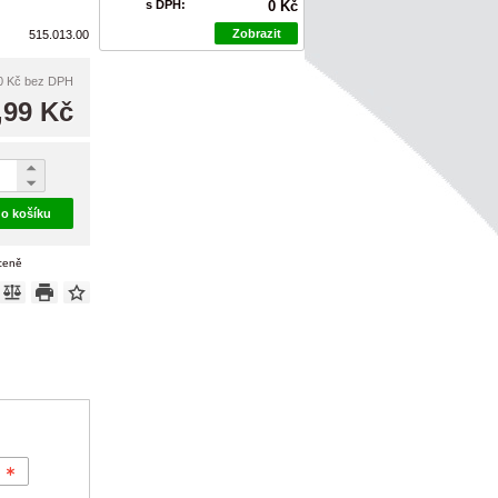
s DPH:
0 Kč
Zobrazit
515.013.00
0 Kč
bez DPH
,99 Kč
do košíku
 ceně