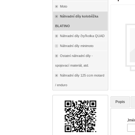
Moto
Náhradní díly koloběžka
BLATINO
Náhradní díly čtyřkolka QUAD
Náhradní díly minimoto
Ostatní náhradní díly -
spojovací materiál, atd.
Náhradní díly 125 ccm motard
/ enduro
Popis
Jmén