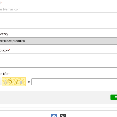
l
*
otázky
 otázky
*
te kód
*
»
O