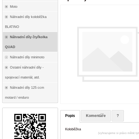
Moto
Náhradní díly koloběžka
BLATINO
Náhradní díly čtyřkolka
QUAD
Náhradní díly minimoto
Ostatní náhradní díly -
spojovací materiál, atd.
Náhradní díly 125 ccm
motard / enduro
Popis
Komentáře
?
Koloběžka
(vyhrazujeme si právo měnit ty