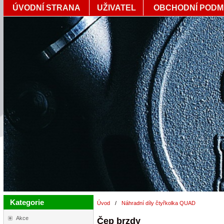
ÚVODNÍ STRANA
UŽIVATEL
OBCHODNÍ PODM
Kategorie
Úvod
/
Náhradní díly čtyřkolka QUAD
Akce
Čep brzdy