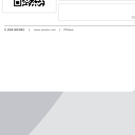
Sd
© 2026 WEXBO |
www.wexbo.com
|
Přihlásit