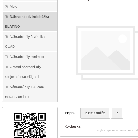
Moto
Náhradní díly koloběžka
BLATINO
Náhradní díly čtyřkolka
QUAD
Náhradní díly minimoto
Ostatní náhradní díly -
spojovací materiál, atd.
Náhradní díly 125 ccm
motard / enduro
Popis
Komentáře
?
Koloběžka
(vyhrazujeme si právo měnit ty