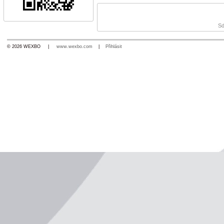
Sd
© 2026 WEXBO |
www.wexbo.com
|
Přihlásit