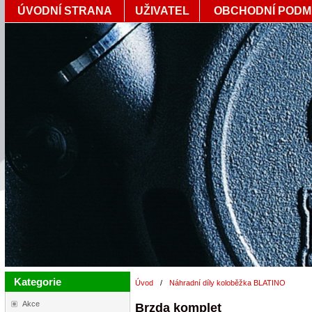
ÚVODNÍ STRANA
UŽIVATEL
OBCHODNÍ PODM
Kategorie
Úvod
/
Náhradní díly koloběžka BLATINO
Akce
Brzda komplet