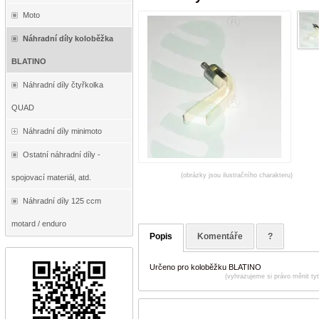
Moto
Náhradní díly koloběžka
BLATINO
Náhradní díly čtyřkolka
QUAD
Náhradní díly minimoto
Ostatní náhradní díly -
(obrázky jsou ilustračního charakteru)
spojovací materiál, atd.
Náhradní díly 125 ccm
motard / enduro
Popis
Komentáře
?
Určeno pro koloběžku BLATINO
(vyhrazujeme si právo měnit ty