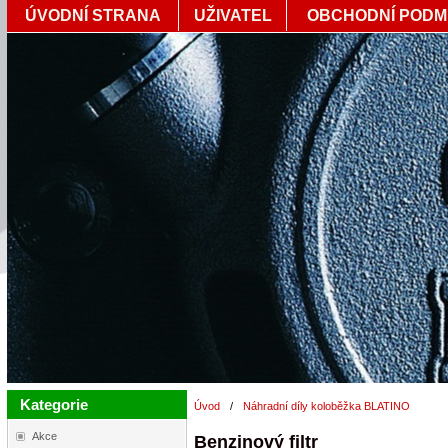
ÚVODNÍ STRANA
UŽIVATEL
OBCHODNÍ PODM
Kategorie
Úvod
/
Náhradní díly koloběžka BLATINO
Akce
Benzinový filtr