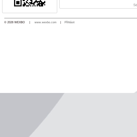
Sd
© 2026 WEXBO |
www.wexbo.com
|
Přihlásit