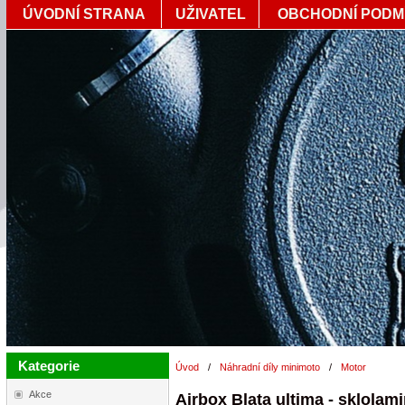
ÚVODNÍ STRANA
UŽIVATEL
OBCHODNÍ PODM
Kategorie
Úvod
/
Náhradní díly minimoto
/
Motor
Akce
Airbox Blata ultima - sklolam