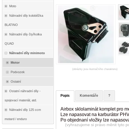
Moto
Náhradní díly koloběžka
BLATINO
Náhradní díly čtyřkolka
QUAD
Náhradní díly minimoto
Motor
(obrázky jsou ilustračního charakteru)
Podvozek
Ostatní
Ostatní náhradní díly -
Popis
Komentáře
?
spojovací materiál, atd.
Airbox sklolaminát komplet pro m
Náhradní díly 125 ccm
Lze napasovat na karburátor PH
motard / enduro
Po objednaní vložky lze napasova
(vyhrazujeme si právo měnit tyto p