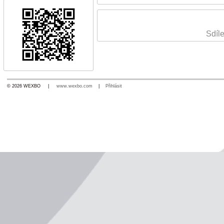
Sdíle
© 2026 WEXBO |
www.wexbo.com
|
Přihlásit